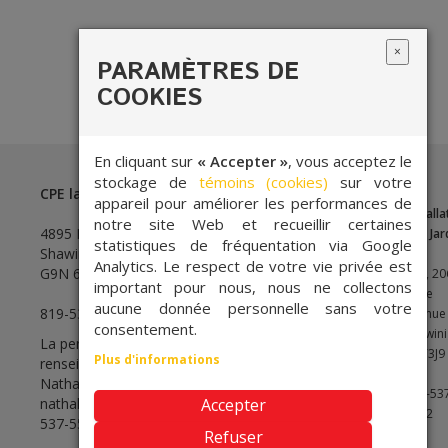
×
PARAMÈTRES DE
COOKIES
En cliquant sur
« Accepter »
, vous acceptez le
stockage de
témoins (cookies)
sur votre
CPE la Bottine Souriante
appareil pour améliorer les performances de
Installation
Installa
notre site Web et recueillir certaines
4895 Boulevard de Shawinigan-Sud
Les Amis
Des Jar
statistiques de fréquentation via Google
Shawinigan-Sud, Quebec
Analytics. Le respect de votre vie privée est
G9N 6T5
400, 206
383, 20
important pour nous, nous ne collectons
ième
ième
aucune donnée personnelle sans votre
819-537-5542
avenue
avenue
consentement.
Shawinigan
Shawin
La personne responsable de la protection des
G9T3K1
G9T3J9
Plus d'informations
renseignements personnels est Madame
Nathalie Pratte :
819-537-
819-53
Accepter
nathalie.pratte@cpebottinesouriante.com
819-
5542
5542
537-5542 poste 223
Refuser