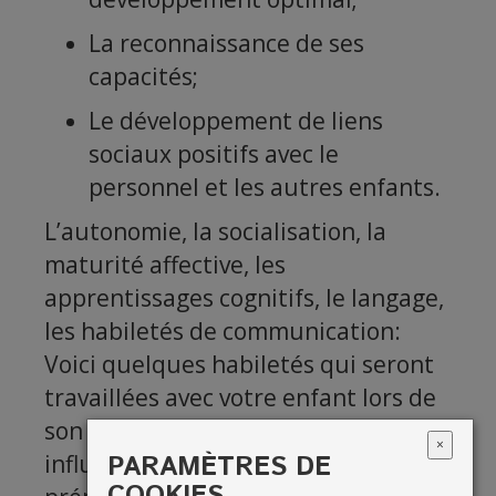
La reconnaissance de ses
capacités;
Le développement de liens
sociaux positifs avec le
personnel et les autres enfants.
L’autonomie, la socialisation, la
maturité affective, les
apprentissages cognitifs, le langage,
les habiletés de communication:
Voici quelques habiletés qui seront
travaillées avec votre enfant lors de
son passage à notre CPE et qui
×
PARAMÈTRES DE
influencent positivement la